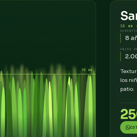
Sa
30 mm 
GARANTÍ
8 a
ANCHO D
2.0
Textur
los ni
patio.
25
CO