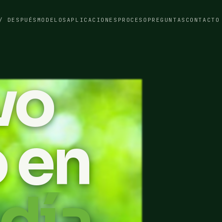
/ DESPUÉS
MODELOS
APLICACIONES
PROCESO
PREGUNTAS
CONTACTO
vo
o en
día.