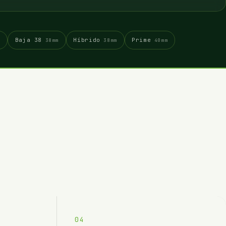
Baja 38
Híbrido
Prime
m
38mm
38mm
40mm
04