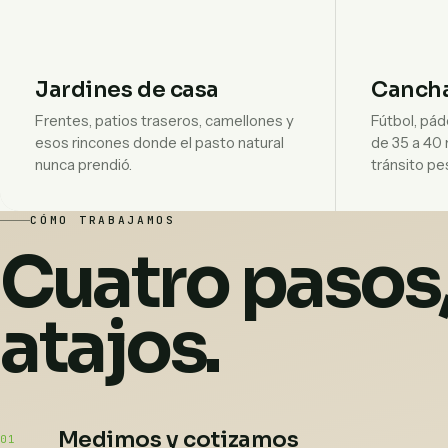
Jardines de casa
Cancha
Frentes, patios traseros, camellones y
Fútbol, pád
esos rincones donde el pasto natural
de 35 a 40
nunca prendió.
tránsito pe
CÓMO TRABAJAMOS
Cuatro pasos,
atajos.
Medimos y cotizamos