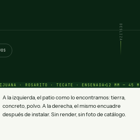
DESLIZA
JOS
ROSARITO · TECATE · ENSENADA
12 MM — 45 MM
GARANTÍA
A la izquierda, el patio como lo encontramos: tierra,
concreto, polvo. A la derecha, el mismo encuadre
después de instalar. Sin render, sin foto de catálogo.