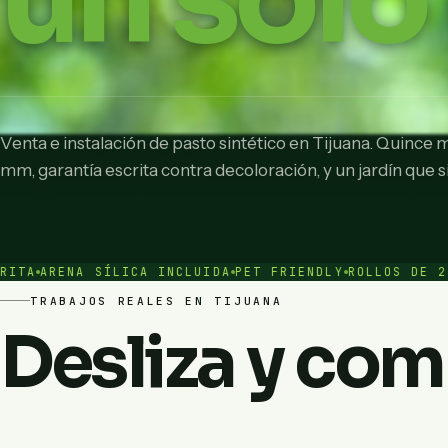
Venta e instalación de pasto sintético en Tijuana. Quince 
mm, garantía escrita contra decoloración, y un jardín que 
A SÍLICA INCLUIDA
PET FRIENDLY
ROLLOS DE 2.00 A 4.5
TRABAJOS REALES EN TIJUANA
Desliza y com
ANTES