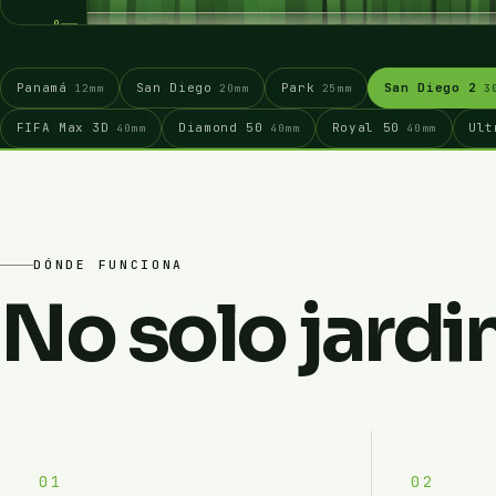
0
Panamá
San Diego
Park
San Diego 2
12mm
20mm
25mm
3
FIFA Max 3D
Diamond 50
Royal 50
Ult
40mm
40mm
40mm
DÓNDE FUNCIONA
No solo jardi
01
02