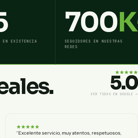
5
700
K
S EN EXISTENCIA
SEGUIDORES EN NUESTRAS
REDES
5.0
eales.
VER TODAS EN GOOGLE →
“Excelente servicio, muy atentos, respetuosos,