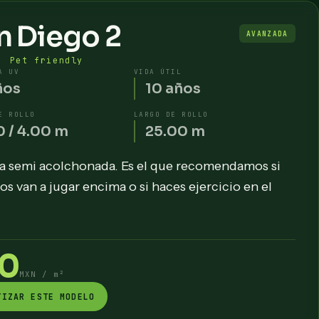
n Diego 2
AVANZADA
· Pet friendly
A UV
VIDA ÚTIL
ños
10 años
E ROLLO
LARGO DE ROLLO
0 / 4.00 m
25.00 m
a semi acolchonada. Es el que recomendamos si
ños van a jugar encima o si haces ejercicio en el
0
MXN / m²
TIZAR ESTE MODELO