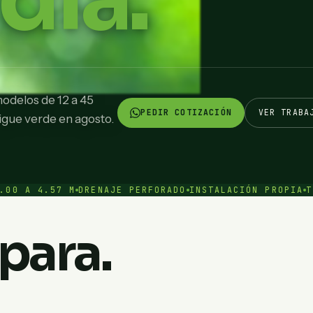
modelos de 12 a 45
PEDIR COTIZACIÓN
VER TRABA
sigue verde en agosto.
7 M
DRENAJE PERFORADO
INSTALACIÓN PROPIA
TIJUANA · 
para.
DESPUÉS