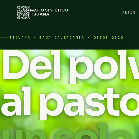
PASTO SINTÉTICO
ANTES 
TIJUANA
TIJUANA · BAJA CALIFORNIA · DESDE 2020
Del pol
al past
un solo 