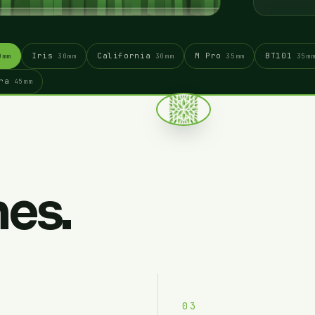
Iris
California
M Pro
BT101
0mm
30mm
30mm
35mm
35m
ra
45mm
nes.
03